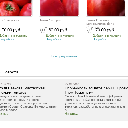
т Солнце юга
Томат Экстрим
Томат Красный
Килограммовый из
Салерно…
70.00 руб.
60.00 руб.
70.00 руб.
Добавить в корзину
Добавить в корзину
Добавить в корзину
Подробнее…
Подробнее…
Подробнее…
Все предложения
Новости
01.2026
22.01.2026
фия Саакова: мастерская
Особенности томатов серии «Проек
лекции томатов
Гном Томатный»
лекция томатов давно стала
Серия «Dwarf Tomato Project» («Проект
усством, и одним из ярких
Гном Томатный») представляет собой
дставителей этого направления
уникальную коллекцию компактных
ляется София Саакова. Ее многолетняя
томатов, разработанных специально для
бота в облас…
в…
тать…
Читать…