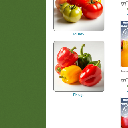
Томаты
Тома
Перцы
_____________