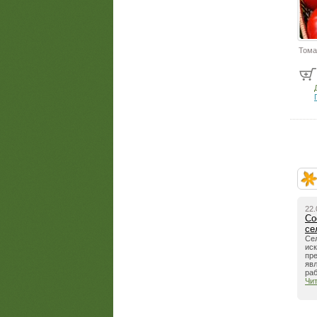
Тома
22.
Со
се
Се
иск
пре
яв
ра
Чи