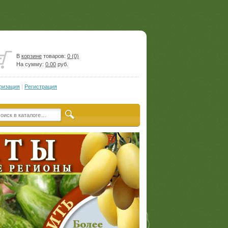
В
корзине
товаров:
0 (0)
На сумму:
0.00
руб.
ризация
|
Регистрация