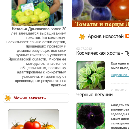
Наталья Дрыжакова
более 30
лет занимается выращиванием
Архив новостей
томатов. Ее коллекция
насчитывает свыше сотни сортов,
прошедших проверку и
03.07.2012
демонстрирующих все свои
Космическая хоста - 
лучшие качества в условиях
Ярославской области. Многие ее
методы отличаются от
Еще одна з
общепринятых, поскольку
была вывед
адаптированы к конкретным
Подробнее
условиям, и гарантируют
превосходные результаты на
практике
25.06.2012
Черные петунии
Можно заказать
Создать с
вполне реа
садоводы л
таким цвет
селекционе
довольно и