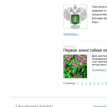
Торговля р
ведущих в 
предлагают
рассады до
вкус...
Подробнее…
04.06.2012
Первая зимостойкая п
Для цветов
выведению 
этот цвето
когда ваш 
Подробнее
Страница:
1
2
3
4
5
6
7
© «
Русский базар
» 2010-2026 г.
Правовая 