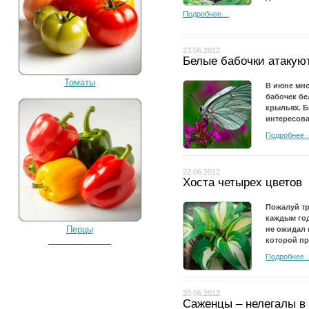
Подробнее…
23.06.2012
Белые бабочки атакую
Томаты
В июне мно
бабочек бе
крыльях. Б
интересова
Подробнее
22.06.2012
Хоста четырех цветов
Пожалуй тр
каждым год
Перцы
не ожидал 
_____________
которой пр
Подробнее
20.06.2012
Саженцы – нелегалы в